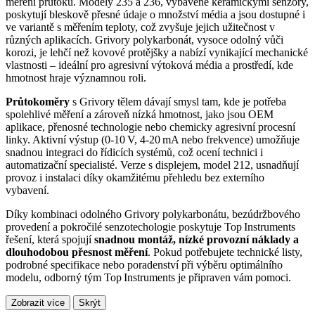
měření průtoku. Modely 235 a 236, vybavené keramickými senzory,
poskytují bleskově přesné údaje o množství média a jsou dostupné i
ve variantě s měřením teploty, což zvyšuje jejich užitečnost v
různých aplikacích. Grivory polykarbonát, vysoce odolný vůči
korozi, je lehčí než kovové protějšky a nabízí vynikající mechanické
vlastnosti – ideální pro agresivní výtoková média a prostředí, kde
hmotnost hraje významnou roli.
Průtokoměry
s Grivory tělem dávají smysl tam, kde je potřeba
spolehlivé měření a zároveň nízká hmotnost, jako jsou OEM
aplikace, přenosné technologie nebo chemicky agresivní procesní
linky. Aktivní výstup (0‑10 V, 4‑20 mA nebo frekvence) umožňuje
snadnou integraci do řídicích systémů, což ocení technici i
automatizační specialisté. Verze s displejem, model 212, usnadňují
provoz i instalaci díky okamžitému přehledu bez externího
vybavení.
Díky kombinaci odolného Grivory polykarbonátu, bezúdržbového
provedení a pokročilé senzotechologie poskytuje Top Instruments
řešení, která spojují
snadnou montáž, nízké provozní náklady a
dlouhodobou přesnost měření
. Pokud potřebujete technické listy,
podrobné specifikace nebo poradenství při výběru optimálního
modelu, odborný tým Top Instruments je připraven vám pomoci.
Zobrazit více
Skrýt