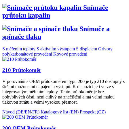
Snímače
průtoku kapalin
Snímače a
spínače tlaku
S měřením teploty
S aktivním výstupem
S displejem
Grivory
polykarbonátové provedení
Kovové provedení
210 Průtokoměr
V porovnání s OEM průtokoměrem typu 200 je typ 210 dostupný s
širšími možnostmi napájení a výstupů. K dispozici je i verze s
integrovaným měřením teploty. Tento průtokoměr je bez
pohyblivých částí, není citlivý na znečištění a má velmi malou
tlakovou ztrátu a velmi vysokou přesnost.
Návod (DE/EN/FR)
Katalogový list (EN)
Prospekt (CZ)
200 OEM Průtokoměr