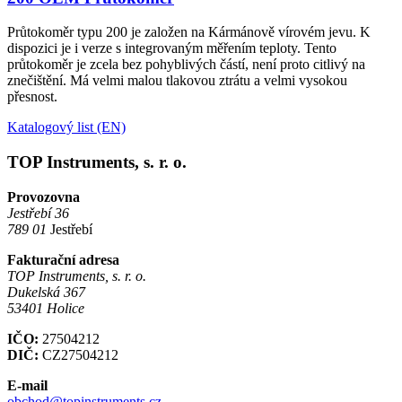
Průtokoměr typu 200 je založen na Kármánově vírovém jevu. K
dispozici je i verze s integrovaným měřením teploty. Tento
průtokoměr je zcela bez pohyblivých částí, není proto citlivý na
znečištění. Má velmi malou tlakovou ztrátu a velmi vysokou
přesnost.
Katalogový list (EN)
TOP Instruments, s. r. o.
Provozovna
Jestřebí 36
789 01
Jestřebí
Fakturační adresa
TOP Instruments, s. r. o.
Dukelská 367
53401 Holice
IČO:
27504212
DIČ:
CZ27504212
E-mail
obchod@topinstruments.cz