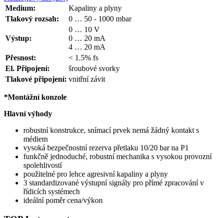
Medium:
Kapaliny a plyny
Tlakový rozsah:
0 … 50 - 1000 mbar
0 … 10 V
Výstup:
0 … 20 mA
4 … 20 mA
Přesnost:
< 1.5% fs
El. Připojení:
šroubové svorky
Tlakové připojení:
vnitřní závit
*Montážní konzole
Hlavní výhody
robustní konstrukce, snímací prvek nemá žádný kontakt s
médiem
vysoká bezpečnostní rezerva přetlaku 10/20 bar na P1
funkčně jednoduché, robustní mechanika s vysokou provozní
spolehlivostí
použitelné pro lehce agresivní kapaliny a plyny
3 standardizované výstupní signály pro přímé zpracování v
řídicích systémech
ideální poměr cena/výkon