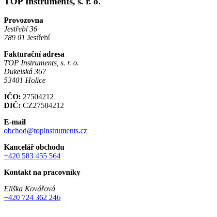
TOP Instruments, s. r. o.
Provozovna
Jestřebí 36
789 01
Jestřebí
Fakturační adresa
TOP Instruments, s. r. o.
Dukelská 367
53401 Holice
IČO:
27504212
DIČ:
CZ27504212
E-mail
obchod@topinstruments.cz
Kancelář obchodu
+420 583 455 564
Kontakt na pracovníky
Eliška Kovářová
+420 724 362 246