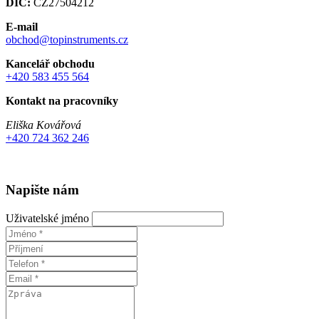
DIČ:
CZ27504212
E-mail
obchod@topinstruments.cz
Kancelář obchodu
+420 583 455 564
Kontakt na pracovníky
Eliška Kovářová
+420 724 362 246
Napište nám
Uživatelské jméno