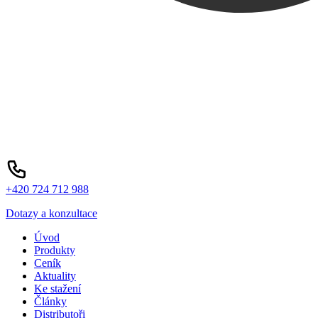
+420 724 712 988
Dotazy a konzultace
Úvod
Produkty
Ceník
Aktuality
Ke stažení
Články
Distributoři